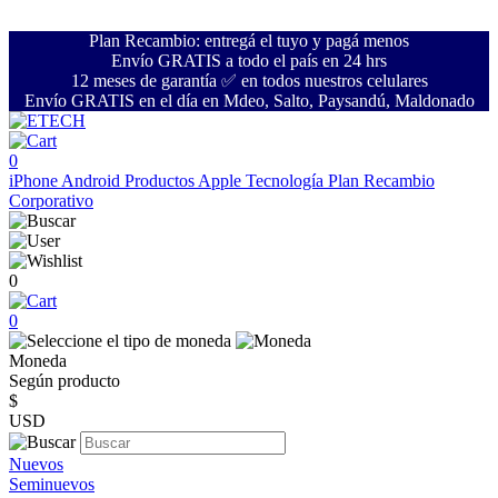
Plan Recambio: entregá el tuyo y pagá menos
Envío GRATIS a todo el país en 24 hrs
12 meses de garantía ✅ en todos nuestros celulares
Envío GRATIS en el día en Mdeo, Salto, Paysandú, Maldonado
0
iPhone
Android
Productos Apple
Tecnología
Plan Recambio
Corporativo
0
0
Moneda
Según producto
$
USD
Nuevos
Seminuevos