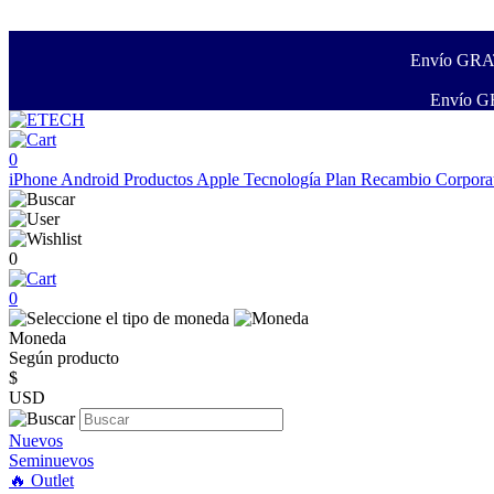
Envío GRATI
Envío GR
0
iPhone
Android
Productos Apple
Tecnología
Plan Recambio
Corpora
0
0
Moneda
Según producto
$
USD
Nuevos
Seminuevos
🔥 Outlet