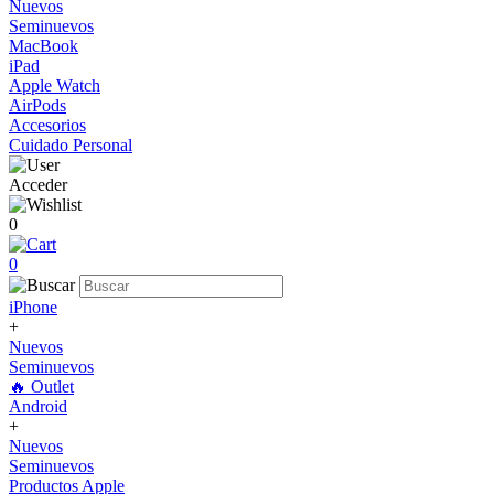
Nuevos
Seminuevos
MacBook
iPad
Apple Watch
AirPods
Accesorios
Cuidado Personal
Acceder
0
0
iPhone
+
Nuevos
Seminuevos
🔥 Outlet
Android
+
Nuevos
Seminuevos
Productos Apple