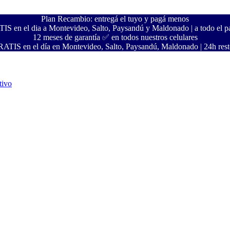
Plan Recambio: entregá el tuyo y pagá menos
S en el dia a Montevideo, Salto, Paysandú y Maldonado | a todo el pa
12 meses de garantía ✅ en todos nuestros celulares
ATIS en el día en Montevideo, Salto, Paysandú, Maldonado | 24h resto
tivo