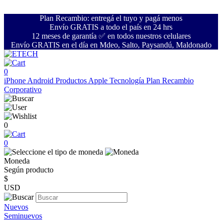
Plan Recambio: entregá el tuyo y pagá menos
Envío GRATIS a todo el país en 24 hrs
12 meses de garantía ✅ en todos nuestros celulares
Envío GRATIS en el día en Mdeo, Salto, Paysandú, Maldonado
0
iPhone
Android
Productos Apple
Tecnología
Plan Recambio
Corporativo
0
0
Moneda
Según producto
$
USD
Nuevos
Seminuevos