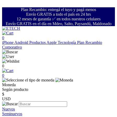
Plan Recambio: entregá el tuyo y pagá menos
Envío GRATIS a todo el país en 24 hrs
12 meses de garantía ✅ en todos nuestros celulares
Envío GRATIS en el día en Mdeo, Salto, Paysandú, Maldonado
0
iPhone
Android
Productos Apple
Tecnología
Plan Recambio
Corporativo
0
0
Moneda
Según producto
$
USD
Nuevos
Seminuevos