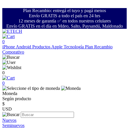
Plan Recambio: entregá el tuyo y pagá menos
Envío GRATIS a todo el país en 24 hrs
12 meses de garantía ✅ en todos nuestros celulares
Envío GRATIS en el día en Mdeo, Salto, Paysandú, Maldonado
0
iPhone
Android
Productos Apple
Tecnología
Plan Recambio
Corporativo
0
0
Moneda
Según producto
$
USD
Nuevos
Seminuevos