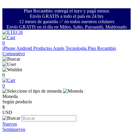
Plan Recambio: entregá el tuyo y pagá menos
Envío GRATIS a todo el país en 24 hrs
12 meses de garantía ✅ en todos nuestros celulares
Envío GRATIS en el día en Mdeo, Salto, Paysandú, Maldonado
0
iPhone
Android
Productos Apple
Tecnología
Plan Recambio
Corporativo
0
0
Moneda
Según producto
$
USD
Nuevos
Seminuevos