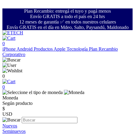
Plan Recambio: entregá el tuyo y pagá menos
Envío GRATIS a todo el país en 24 hrs
12 meses de garantía ✅ en todos nuestros celulares
Envío GRATIS en el día en Mdeo, Salto, Paysandú, Maldonado
0
iPhone
Android
Productos Apple
Tecnología
Plan Recambio
Corporativo
0
0
Moneda
Según producto
$
USD
Nuevos
Seminuevos