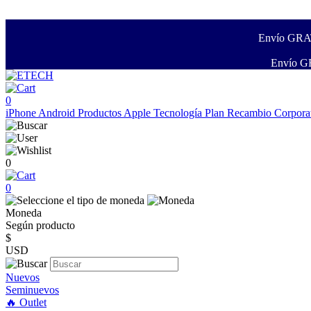
Envío GRATI
Envío GR
0
iPhone
Android
Productos Apple
Tecnología
Plan Recambio
Corpora
0
0
Moneda
Según producto
$
USD
Nuevos
Seminuevos
🔥 Outlet