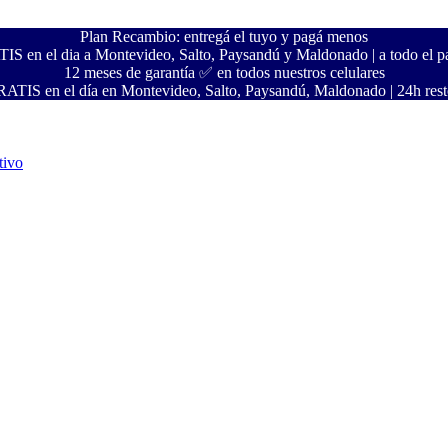
Plan Recambio: entregá el tuyo y pagá menos
S en el dia a Montevideo, Salto, Paysandú y Maldonado | a todo el pa
12 meses de garantía ✅ en todos nuestros celulares
ATIS en el día en Montevideo, Salto, Paysandú, Maldonado | 24h resto
tivo