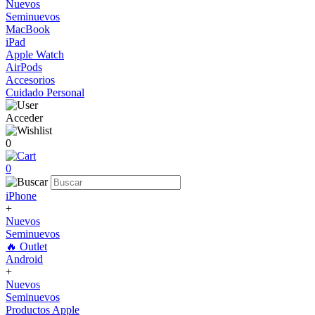
Nuevos
Seminuevos
MacBook
iPad
Apple Watch
AirPods
Accesorios
Cuidado Personal
Acceder
0
0
iPhone
+
Nuevos
Seminuevos
🔥 Outlet
Android
+
Nuevos
Seminuevos
Productos Apple