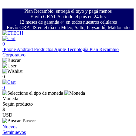
Plan Recambio: entregá el tuyo y pagá menos
Envío GRATIS a todo el país en 24 hrs
12 meses de garantía ✅ en todos nuestros celulares
Envío GRATIS en el día en Mdeo, Salto, Paysandú, Maldonado
0
iPhone
Android
Productos Apple
Tecnología
Plan Recambio
Corporativo
0
0
Moneda
Según producto
$
USD
Nuevos
Seminuevos