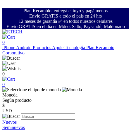
Plan Recambio: entregá el tuyo y pagá menos
Envío GRATIS a todo el país en 24 hrs
12 meses de garantía ✅ en todos nuestros celulares
Envío GRATIS en el día en Mdeo, Salto, Paysandú, Maldonado
0
iPhone
Android
Productos Apple
Tecnología
Plan Recambio
Corporativo
0
0
Moneda
Según producto
$
USD
Nuevos
Seminuevos