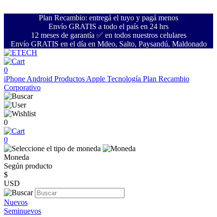
Plan Recambio: entregá el tuyo y pagá menos
Envío GRATIS a todo el país en 24 hrs
12 meses de garantía ✅ en todos nuestros celulares
Envío GRATIS en el día en Mdeo, Salto, Paysandú, Maldonado
0
iPhone
Android
Productos Apple
Tecnología
Plan Recambio
Corporativo
0
0
Moneda
Según producto
$
USD
Nuevos
Seminuevos