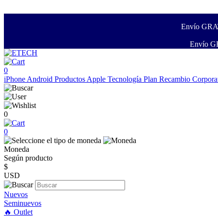
Envío GRATI
Envío GR
0
iPhone
Android
Productos Apple
Tecnología
Plan Recambio
Corpora
0
0
Moneda
Según producto
$
USD
Nuevos
Seminuevos
🔥 Outlet