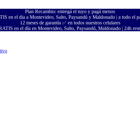
Plan Recambio: entregá el tuyo y pagá menos
S en el dia a Montevideo, Salto, Paysandú y Maldonado | a todo el pa
12 meses de garantía ✅ en todos nuestros celulares
ATIS en el día en Montevideo, Salto, Paysandú, Maldonado | 24h resto
tivo