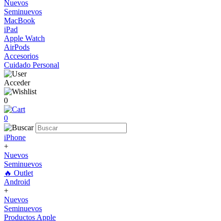
Nuevos
Seminuevos
MacBook
iPad
Apple Watch
AirPods
Accesorios
Cuidado Personal
Acceder
0
0
iPhone
+
Nuevos
Seminuevos
🔥 Outlet
Android
+
Nuevos
Seminuevos
Productos Apple