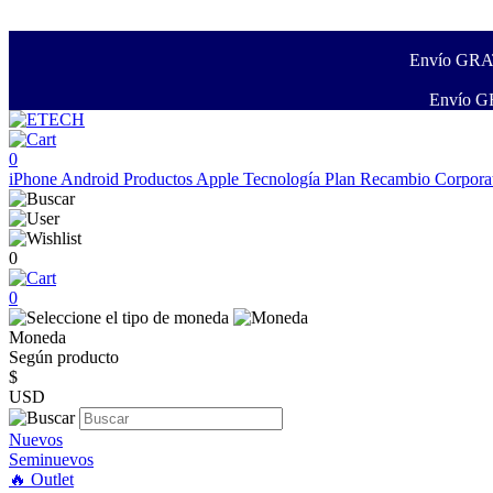
Envío GRATI
Envío GR
0
iPhone
Android
Productos Apple
Tecnología
Plan Recambio
Corpora
0
0
Moneda
Según producto
$
USD
Nuevos
Seminuevos
🔥 Outlet