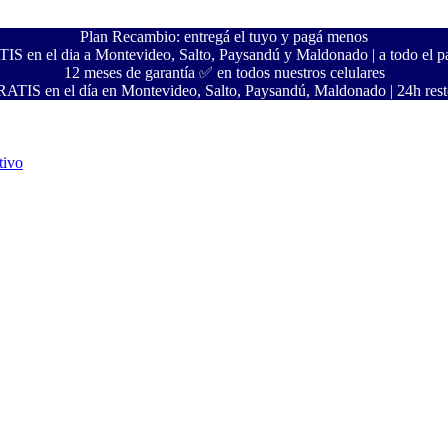
Plan Recambio: entregá el tuyo y pagá menos
S en el dia a Montevideo, Salto, Paysandú y Maldonado | a todo el pa
12 meses de garantía ✅ en todos nuestros celulares
ATIS en el día en Montevideo, Salto, Paysandú, Maldonado | 24h resto
tivo