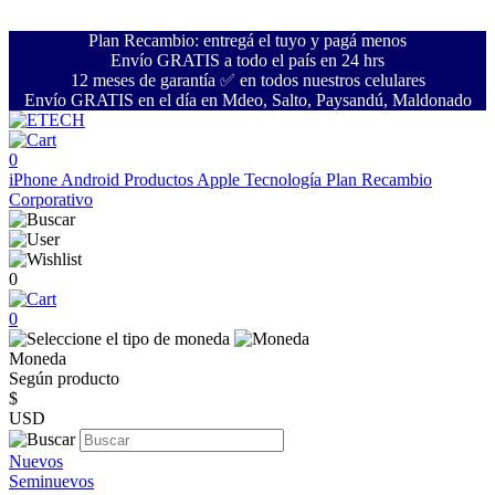
Plan Recambio: entregá el tuyo y pagá menos
Envío GRATIS a todo el país en 24 hrs
12 meses de garantía ✅ en todos nuestros celulares
Envío GRATIS en el día en Mdeo, Salto, Paysandú, Maldonado
0
iPhone
Android
Productos Apple
Tecnología
Plan Recambio
Corporativo
0
0
Moneda
Según producto
$
USD
Nuevos
Seminuevos