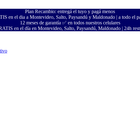
Plan Recambio: entregá el tuyo y pagá menos
S en el dia a Montevideo, Salto, Paysandú y Maldonado | a todo el pa
12 meses de garantía ✅ en todos nuestros celulares
ATIS en el día en Montevideo, Salto, Paysandú, Maldonado | 24h resto
tivo