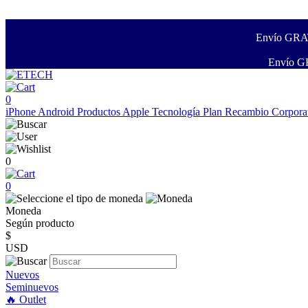
Envío GRATI
Envío GR
0
iPhone
Android
Productos Apple
Tecnología
Plan Recambio
Corpora
0
0
Moneda
Según producto
$
USD
Nuevos
Seminuevos
🔥 Outlet