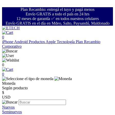
Plan Recambio: entregá el tuyo y pagá menos
Envío GRATIS a todo el país en 24 hrs
12 meses de garantía ✅ en todos nuestros celulares
Envío GRATIS en el día en Mdeo, Salto, Paysandú, Maldonado
0
iPhone
Android
Productos Apple
Tecnología
Plan Recambio
Corporativo
0
0
Moneda
Según producto
$
USD
Nuevos
Seminuevos