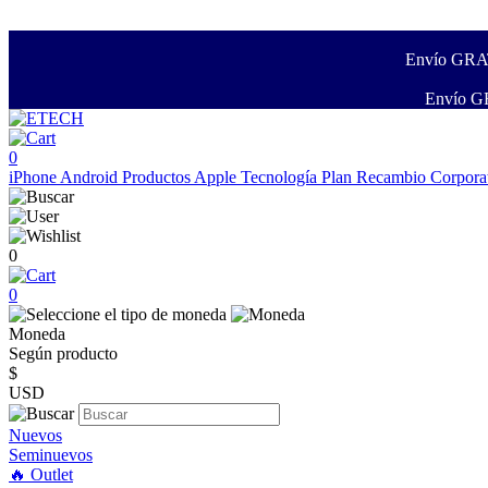
Envío GRATI
Envío GR
0
iPhone
Android
Productos Apple
Tecnología
Plan Recambio
Corpora
0
0
Moneda
Según producto
$
USD
Nuevos
Seminuevos
🔥 Outlet