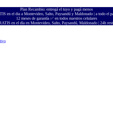
Plan Recambio: entregá el tuyo y pagá menos
S en el dia a Montevideo, Salto, Paysandú y Maldonado | a todo el pa
12 meses de garantía ✅ en todos nuestros celulares
ATIS en el día en Montevideo, Salto, Paysandú, Maldonado | 24h resto
tivo