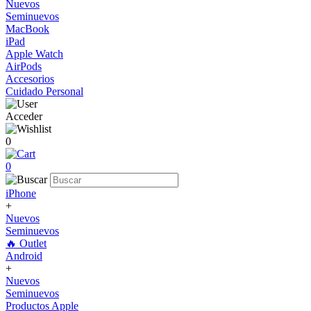
Nuevos
Seminuevos
MacBook
iPad
Apple Watch
AirPods
Accesorios
Cuidado Personal
Acceder
0
0
iPhone
+
Nuevos
Seminuevos
🔥 Outlet
Android
+
Nuevos
Seminuevos
Productos Apple