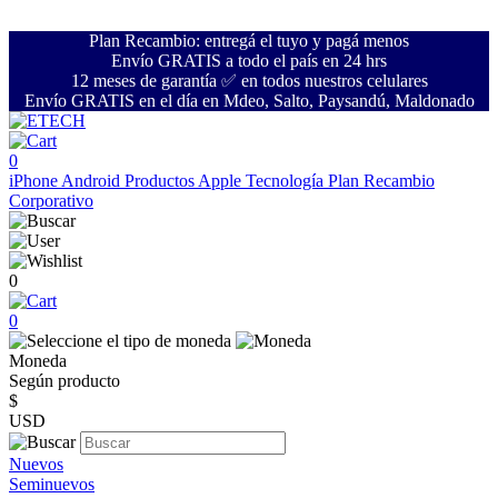
Plan Recambio: entregá el tuyo y pagá menos
Envío GRATIS a todo el país en 24 hrs
12 meses de garantía ✅ en todos nuestros celulares
Envío GRATIS en el día en Mdeo, Salto, Paysandú, Maldonado
0
iPhone
Android
Productos Apple
Tecnología
Plan Recambio
Corporativo
0
0
Moneda
Según producto
$
USD
Nuevos
Seminuevos