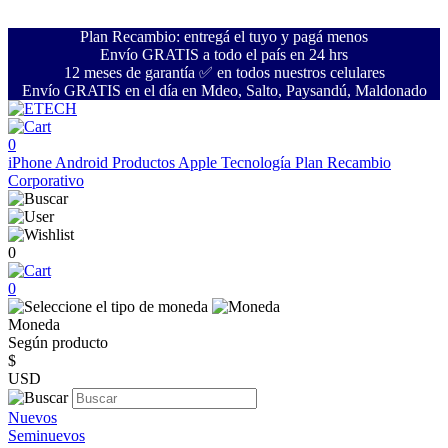
Plan Recambio: entregá el tuyo y pagá menos
Envío GRATIS a todo el país en 24 hrs
12 meses de garantía ✅ en todos nuestros celulares
Envío GRATIS en el día en Mdeo, Salto, Paysandú, Maldonado
0
iPhone
Android
Productos Apple
Tecnología
Plan Recambio
Corporativo
0
0
Moneda
Según producto
$
USD
Nuevos
Seminuevos