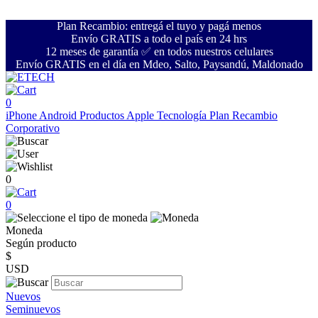
Plan Recambio: entregá el tuyo y pagá menos
Envío GRATIS a todo el país en 24 hrs
12 meses de garantía ✅ en todos nuestros celulares
Envío GRATIS en el día en Mdeo, Salto, Paysandú, Maldonado
0
iPhone
Android
Productos Apple
Tecnología
Plan Recambio
Corporativo
0
0
Moneda
Según producto
$
USD
Nuevos
Seminuevos