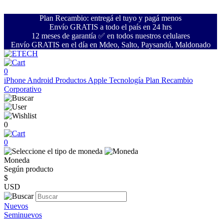
Plan Recambio: entregá el tuyo y pagá menos
Envío GRATIS a todo el país en 24 hrs
12 meses de garantía ✅ en todos nuestros celulares
Envío GRATIS en el día en Mdeo, Salto, Paysandú, Maldonado
0
iPhone
Android
Productos Apple
Tecnología
Plan Recambio
Corporativo
0
0
Moneda
Según producto
$
USD
Nuevos
Seminuevos