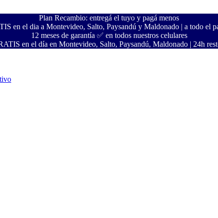
Plan Recambio: entregá el tuyo y pagá menos
S en el dia a Montevideo, Salto, Paysandú y Maldonado | a todo el pa
12 meses de garantía ✅ en todos nuestros celulares
ATIS en el día en Montevideo, Salto, Paysandú, Maldonado | 24h resto
tivo