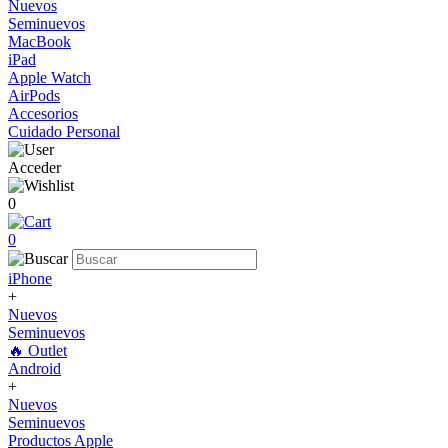
Nuevos
Seminuevos
MacBook
iPad
Apple Watch
AirPods
Accesorios
Cuidado Personal
Acceder
0
0
iPhone
+
Nuevos
Seminuevos
🔥 Outlet
Android
+
Nuevos
Seminuevos
Productos Apple