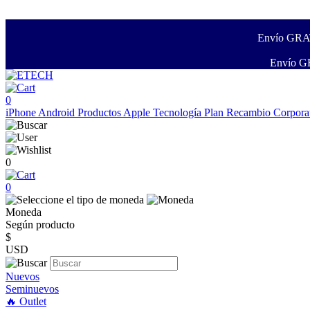
Envío GRATI
Envío GR
0
iPhone
Android
Productos Apple
Tecnología
Plan Recambio
Corpora
0
0
Moneda
Según producto
$
USD
Nuevos
Seminuevos
🔥 Outlet