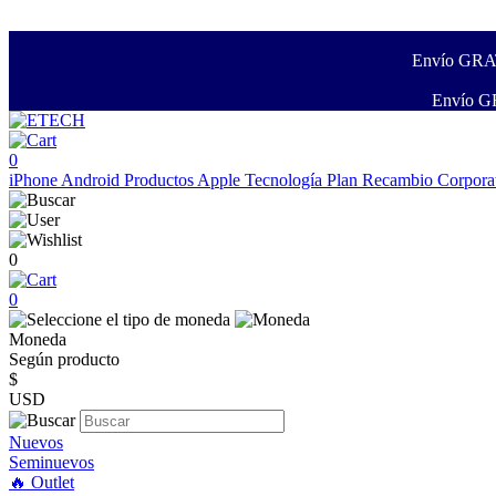
Envío GRATI
Envío GR
0
iPhone
Android
Productos Apple
Tecnología
Plan Recambio
Corpora
0
0
Moneda
Según producto
$
USD
Nuevos
Seminuevos
🔥 Outlet