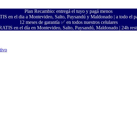
Plan Recambio: entregá el tuyo y pagá menos
S en el dia a Montevideo, Salto, Paysandú y Maldonado | a todo el pa
12 meses de garantía ✅ en todos nuestros celulares
ATIS en el día en Montevideo, Salto, Paysandú, Maldonado | 24h resto
tivo