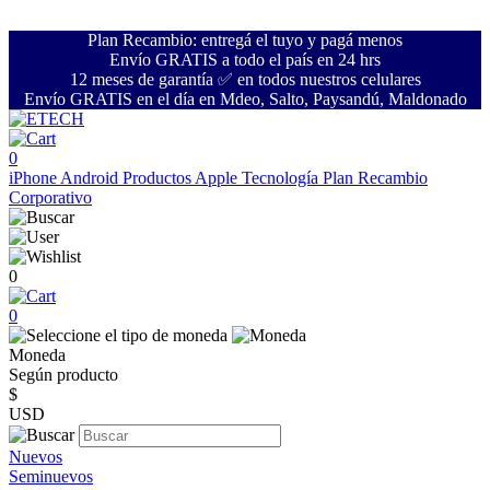
Plan Recambio: entregá el tuyo y pagá menos
Envío GRATIS a todo el país en 24 hrs
12 meses de garantía ✅ en todos nuestros celulares
Envío GRATIS en el día en Mdeo, Salto, Paysandú, Maldonado
0
iPhone
Android
Productos Apple
Tecnología
Plan Recambio
Corporativo
0
0
Moneda
Según producto
$
USD
Nuevos
Seminuevos