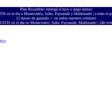
Plan Recambio: entregá el tuyo y pagá menos
S en el dia a Montevideo, Salto, Paysandú y Maldonado | a todo el pa
12 meses de garantía ✅ en todos nuestros celulares
ATIS en el día en Montevideo, Salto, Paysandú, Maldonado | 24h resto
tivo