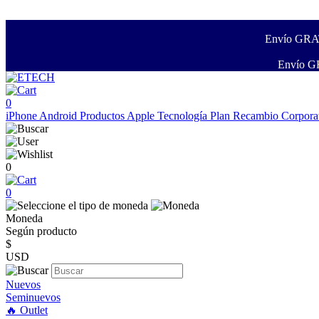
Envío GRATI
Envío GR
0
iPhone
Android
Productos Apple
Tecnología
Plan Recambio
Corpora
0
0
Moneda
Según producto
$
USD
Nuevos
Seminuevos
🔥 Outlet