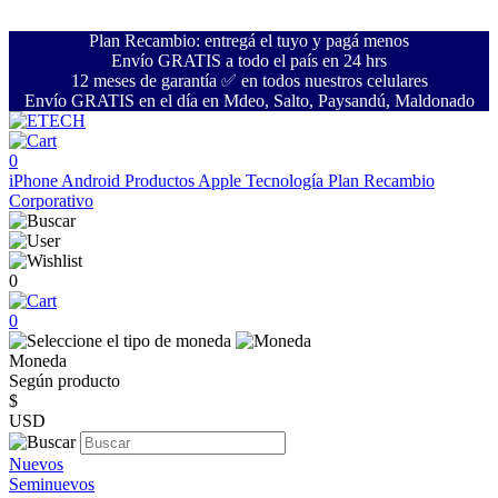
Plan Recambio: entregá el tuyo y pagá menos
Envío GRATIS a todo el país en 24 hrs
12 meses de garantía ✅ en todos nuestros celulares
Envío GRATIS en el día en Mdeo, Salto, Paysandú, Maldonado
0
iPhone
Android
Productos Apple
Tecnología
Plan Recambio
Corporativo
0
0
Moneda
Según producto
$
USD
Nuevos
Seminuevos