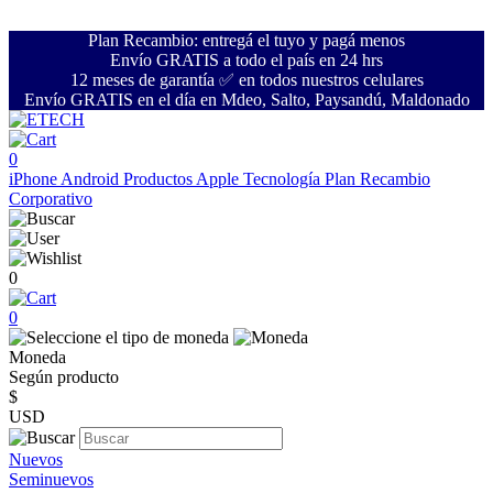
Plan Recambio: entregá el tuyo y pagá menos
Envío GRATIS a todo el país en 24 hrs
12 meses de garantía ✅ en todos nuestros celulares
Envío GRATIS en el día en Mdeo, Salto, Paysandú, Maldonado
0
iPhone
Android
Productos Apple
Tecnología
Plan Recambio
Corporativo
0
0
Moneda
Según producto
$
USD
Nuevos
Seminuevos