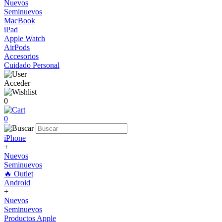
Nuevos
Seminuevos
MacBook
iPad
Apple Watch
AirPods
Accesorios
Cuidado Personal
Acceder
0
0
iPhone
+
Nuevos
Seminuevos
🔥 Outlet
Android
+
Nuevos
Seminuevos
Productos Apple