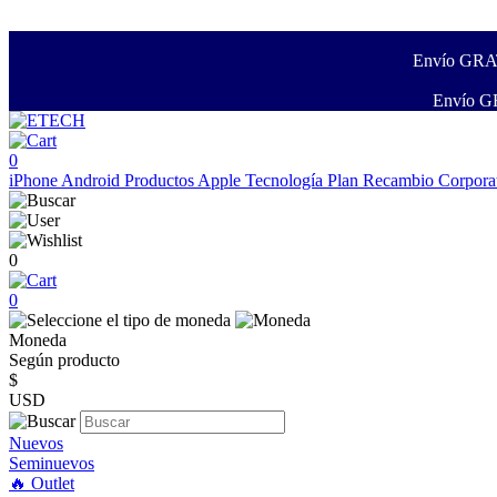
Envío GRATI
Envío GR
0
iPhone
Android
Productos Apple
Tecnología
Plan Recambio
Corpora
0
0
Moneda
Según producto
$
USD
Nuevos
Seminuevos
🔥 Outlet