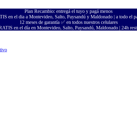
Plan Recambio: entregá el tuyo y pagá menos
S en el dia a Montevideo, Salto, Paysandú y Maldonado | a todo el pa
12 meses de garantía ✅ en todos nuestros celulares
ATIS en el día en Montevideo, Salto, Paysandú, Maldonado | 24h resto
tivo