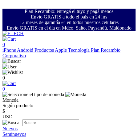
Plan Recambio: entregá el tuyo y pagá menos
Envío GRATIS a todo el país en 24 hrs
12 meses de garantía ✅ en todos nuestros celulares
Envío GRATIS en el día en Mdeo, Salto, Paysandú, Maldonado
0
iPhone
Android
Productos Apple
Tecnología
Plan Recambio
Corporativo
0
0
Moneda
Según producto
$
USD
Nuevos
Seminuevos