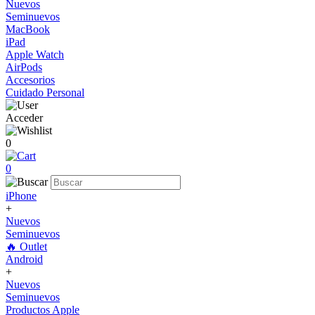
Nuevos
Seminuevos
MacBook
iPad
Apple Watch
AirPods
Accesorios
Cuidado Personal
Acceder
0
0
iPhone
+
Nuevos
Seminuevos
🔥 Outlet
Android
+
Nuevos
Seminuevos
Productos Apple