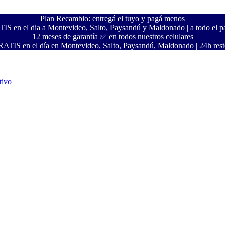
Plan Recambio: entregá el tuyo y pagá menos
S en el dia a Montevideo, Salto, Paysandú y Maldonado | a todo el pa
12 meses de garantía ✅ en todos nuestros celulares
ATIS en el día en Montevideo, Salto, Paysandú, Maldonado | 24h resto
tivo