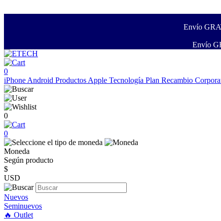
Envío GRATI
Envío GR
0
iPhone
Android
Productos Apple
Tecnología
Plan Recambio
Corpora
0
0
Moneda
Según producto
$
USD
Nuevos
Seminuevos
🔥 Outlet