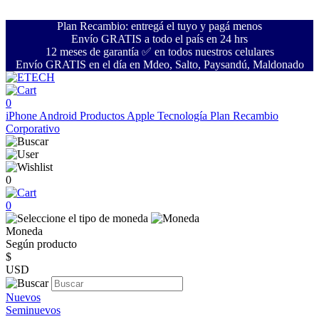
Plan Recambio: entregá el tuyo y pagá menos
Envío GRATIS a todo el país en 24 hrs
12 meses de garantía ✅ en todos nuestros celulares
Envío GRATIS en el día en Mdeo, Salto, Paysandú, Maldonado
0
iPhone
Android
Productos Apple
Tecnología
Plan Recambio
Corporativo
0
0
Moneda
Según producto
$
USD
Nuevos
Seminuevos