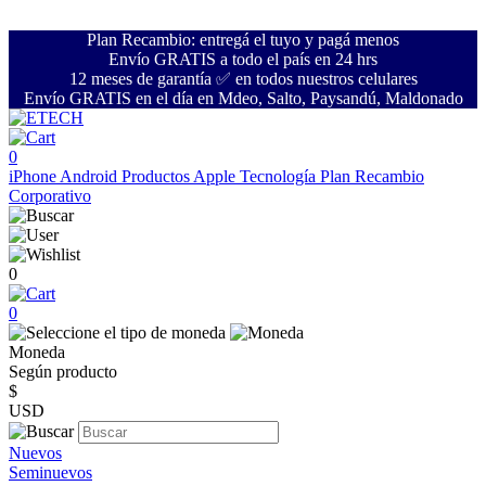
Plan Recambio: entregá el tuyo y pagá menos
Envío GRATIS a todo el país en 24 hrs
12 meses de garantía ✅ en todos nuestros celulares
Envío GRATIS en el día en Mdeo, Salto, Paysandú, Maldonado
0
iPhone
Android
Productos Apple
Tecnología
Plan Recambio
Corporativo
0
0
Moneda
Según producto
$
USD
Nuevos
Seminuevos