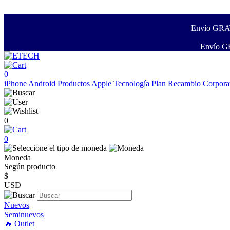
Envío GRATI
Envío GR
0
iPhone
Android
Productos Apple
Tecnología
Plan Recambio
Corpora
0
0
Moneda
Según producto
$
USD
Nuevos
Seminuevos
🔥 Outlet