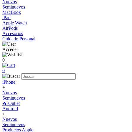
Nuevos
Seminuevos
MacBook
iPad
Apple Watch
AirPods
Accesorios
Cuidado Personal
Acceder
0
0
iPhone
+
Nuevos
Seminuevos
🔥 Outlet
Android
+
Nuevos
Seminuevos
Productos Apple