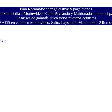
Plan Recambio: entregá el tuyo y pagá menos
S en el dia a Montevideo, Salto, Paysandú y Maldonado | a todo el pa
12 meses de garantía ✅ en todos nuestros celulares
ATIS en el día en Montevideo, Salto, Paysandú, Maldonado | 24h resto
tivo